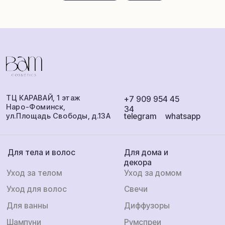
Загар и защита
Автопарфюм
Для лица
Покупателям
Доставка и
Парфюм распив
оплата
Обмен и возврат
Аромамаркетинг
Сотрудничество
О бренде
ИП Балаева Анна Михайловна
ИНН: 360801538284
ОГРНИП: 316503000052623
Публичная оферта
Политика
Разработка
конфиденциальности
сайта