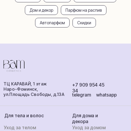
оплата
Обмен и возврат
Аромамаркетинг
Дом и декор
Парфюм на распив
Сотрудничество
О бренде
Автопарфюм
Скидки
ИП Балаева Анна Михайловна
ИНН: 360801538284
ОГРНИП: 316503000052623
Публичная оферта
Политика
Разработка
конфиденциальности
сайта