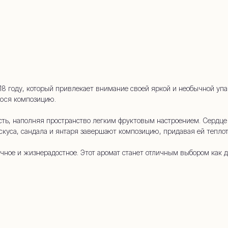
whatsapp
 (909) 954-
 году, который привлекает внимание своей яркой и необычной упа
юся композицию.
сть, наполняя пространство легким фруктовым настроением. Сердце
скуса, сандала и янтаря завершают композицию, придавая ей теплот
чное и жизнерадостное. Этот аромат станет отличным выбором как д