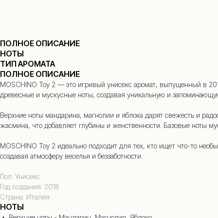
ПОЛНОЕ ОПИСАНИЕ
НОТЫ
ТИП АРОМАТА
+7
ПОЛНОЕ ОПИСАНИЕ
MOSCHINO Toy 2 — это игривый унисекс аромат, выпущенный в 2018
древесные и мускусные ноты, создавая уникальную и запоминающу
Верхние ноты мандарина, магнолии и яблока дарят свежесть и радо
жасмина, что добавляет глубины и женственности. Базовые ноты му
MOSCHINO Toy 2 идеально подходит для тех, кто ищет что-то необы
создавая атмосферу веселья и беззаботности.
Пол: Унисекс
Год создания: 2018
Страна: Италия
НОТЫ
▲ Верхние ноты - Мандарин, Магнолия, Яблоко