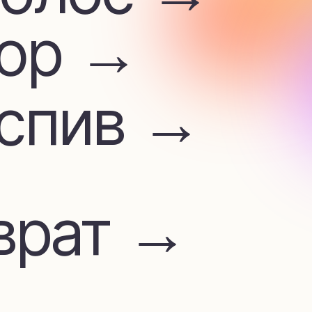
ив →
ат →
м
лата →