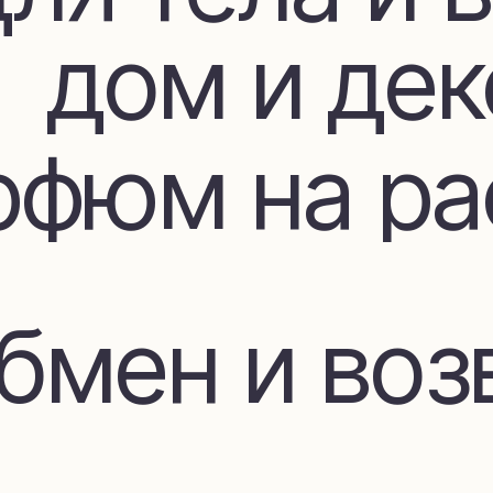
фюм на расп
мен и возвр
Покупателя
ставка и оп