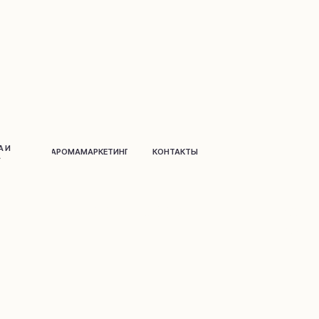
АРОМАМАРКЕТИНГ
КОНТАКТЫ
Д
о
м и дек
о
р
Парфюм
на распив