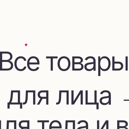
се товары
для лица →
я тела и во
дом и декор