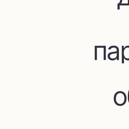
пар
об
до