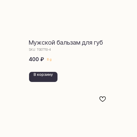
Мужской бальзам для губ
SKU:
Т007710-4
₽
400
8 g
В корзину