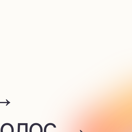
лос →
 →