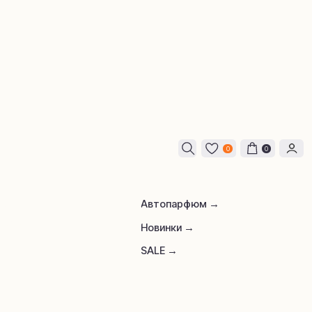
0
0
Автопарфюм →
Новинки →
SALE →