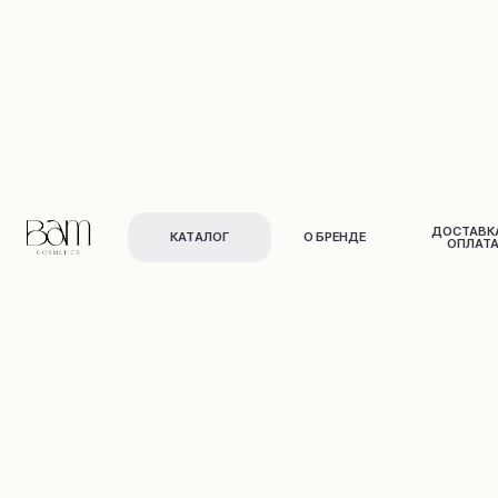
ДОСТАВКА И
КАТАЛОГ
О БРЕНДЕ
ОПЛАТА
Для лица
Для тела
и в
о
л
о
с