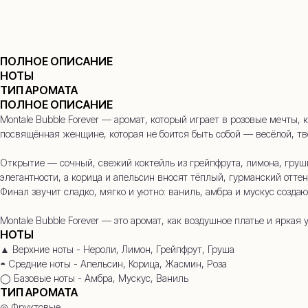
ПОЛНОЕ ОПИСАНИЕ
НОТЫ
ТИП АРОМАТА
+7
ПОЛНОЕ ОПИСАНИЕ
Montale Bubble Forever — аромат, который играет в розовые мечты, 
посвящённая женщине, которая не боится быть собой — весёлой, тв
Открытие — сочный, свежий коктейль из грейпфрута, лимона, груш
элегантности, а корица и апельсин вносят тёплый, гурманский оттен
Финал звучит сладко, мягко и уютно: ваниль, амбра и мускус созда
Montale Bubble Forever — это аромат, как воздушное платье и ярка
НОТЫ
▲ Верхние ноты - Нероли, Лимон, Грейпфрут, Груша
◓ Средние ноты - Апельсин, Корица, Жасмин, Роза
◯ Базовые ноты - Амбра, Мускус, Ваниль
ТИП АРОМАТА
◎ Фруктовые