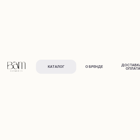
ДОСТАВКА И
КАТАЛОГ
О БРЕНДЕ
ОПЛАТА
Для лица
Для тела
и в
о
л
о
с