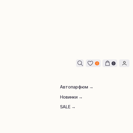
0
0
Автопарфюм →
Новинки →
SALE →