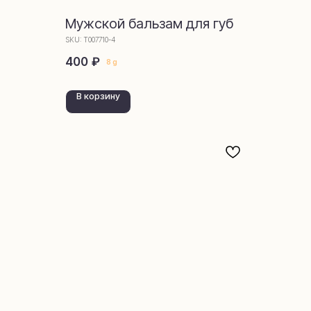
Мужской бальзам для губ
SKU:
Т007710-4
₽
400
8 g
В корзину