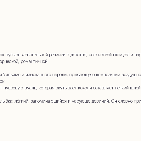
whatsapp
 (909) 954-
как пузырь жевательной резинки в детстве, но с ноткой гламура и в
орческой, романтичной.
и Уильямс и изысканного нероли, придающего композиции воздушнос
ок.
ют пудровую вуаль, которая окутывает кожу и оставляет легкий шле
я улыбка: лёгкий, запоминающийся и чарующе девичий. Он словно при