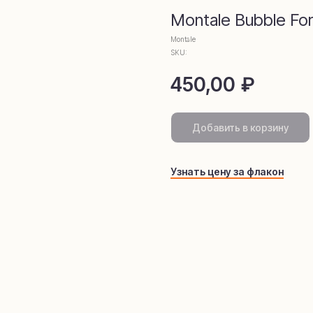
омамаркети
Montale Bubble Fo
Montale
SKU:
450,00
₽
Добавить в корзину
Узнать цену за флакон
telegram