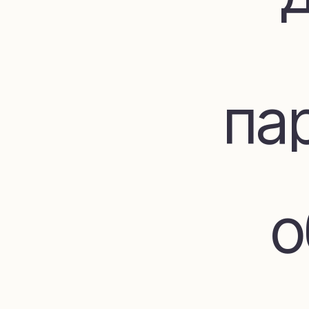
пар
об
до