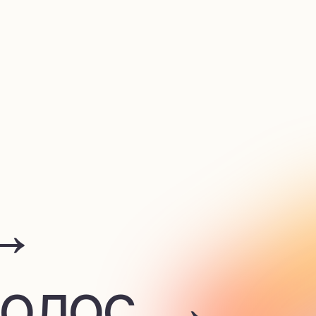
лос →
 →