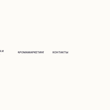
АРОМАМАРКЕТИНГ
КОНТАКТЫ
Д
о
м и дек
о
р
Парфюм
на распив