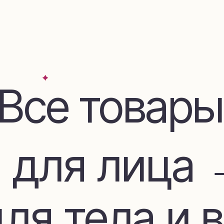
се товары
для лица →
я тела и во
дом и декор