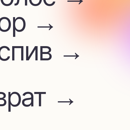
ив →
ат →
м
лата →