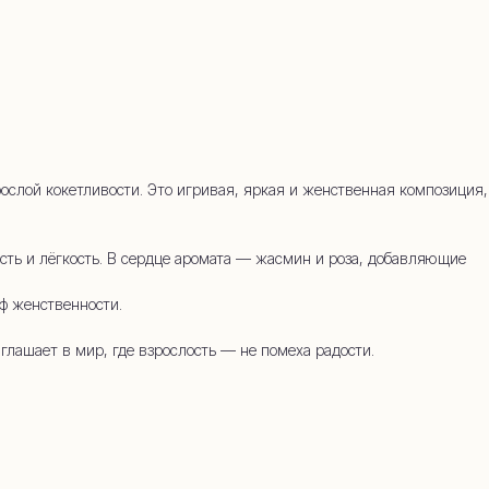
45-34
зрослой кокетливости. Это игривая, яркая и женственная композиция,
ть и лёгкость. В сердце аромата — жасмин и роза, добавляющие
йф женственности.
глашает в мир, где взрослость — не помеха радости.