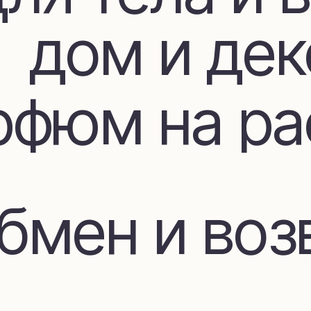
фюм на расп
мен и возвр
Покупателя
ставка и оп