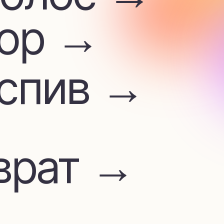
ив →
ат →
м
лата →