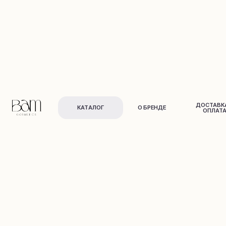
ДОСТАВКА И
КАТАЛОГ
О БРЕНДЕ
ОПЛАТА
Для лица
Для тела
и в
о
л
о
с