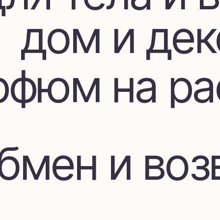
фюм на расп
мен и возвр
Покупателя
ставка и оп