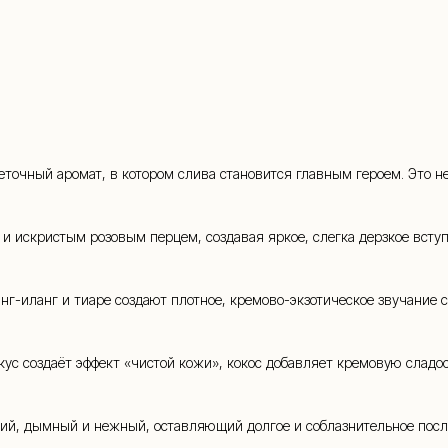
whatsapp
 (909) 954-
точный аромат, в котором слива становится главным героем. Это не
и искристым розовым перцем, создавая яркое, слегка дерзкое вступ
нг-иланг и тиаре создают плотное, кремово-экзотическое звучание 
ус создаёт эффект «чистой кожи», кокос добавляет кремовую сладос
ий, дымный и нежный, оставляющий долгое и соблазнительное посл