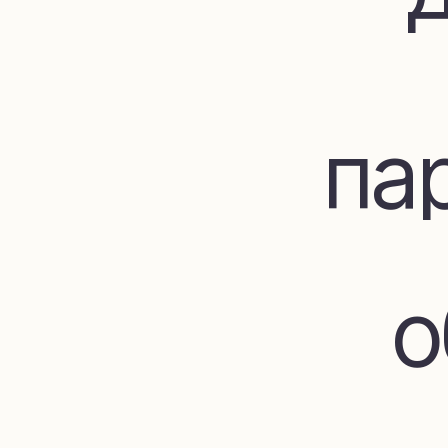
пар
об
до