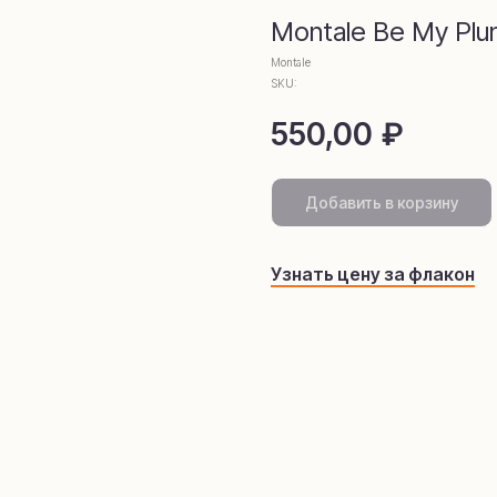
омамаркети
Montale Be My Pl
Montale
SKU:
550,00
₽
Добавить в корзину
Узнать цену за флакон
telegram