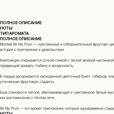
ПОЛНОЕ ОПИСАНИЕ
НОТЫ
ТИП АРОМАТА
+7
ПОЛНОЕ ОПИСАНИЕ
Montale Be My Plum — чувственный и соблазнительный фруктово-цве
история о притяжении и удовольствии.
Композиция открывается сочной сливой с лёгкой зелёной кислинкой 
придающий аромату глубину и загадочность.
В сердце раскрывается насыщенный цветочный букет: тубероза, ила
утончённую фруктовую сладость.
База становится тёплой, обволакивающей и чувственной: белый муск
как воспоминание о тёплом лете.
Be My Plum — это аромат притяжения, который одновременно сладк
НОТЫ