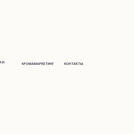
АРОМАМАРКЕТИНГ
КОНТАКТЫ
Д
о
м и дек
о
р
Парфюм
на распив