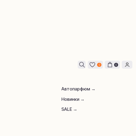
0
0
Автопарфюм →
Новинки →
SALE →