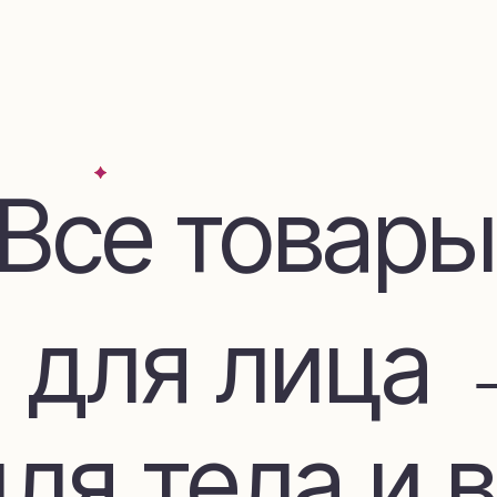
се товары
для лица →
я тела и во
дом и декор