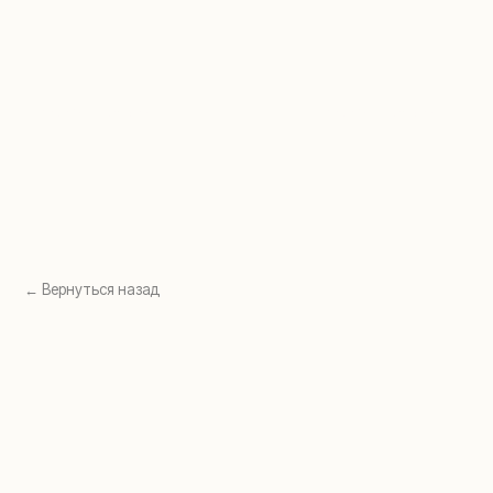
Перейти в раздел →
Перейти в раздел →
← Вернуться назад