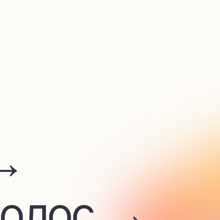
лос →
 →