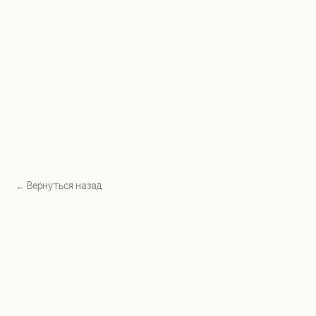
Перейти в раздел →
Перейти в раздел →
← Вернуться назад