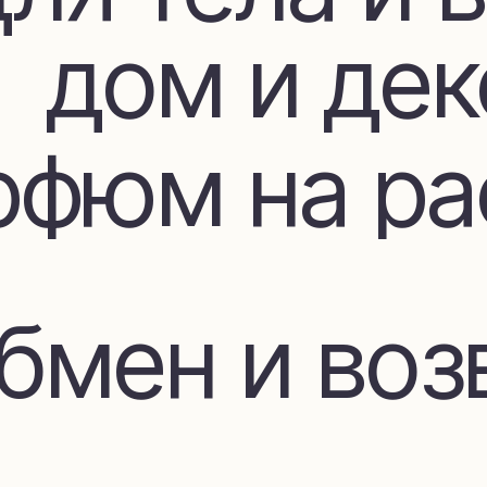
фюм на расп
мен и возвр
Покупателя
ставка и оп