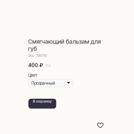
Смягчающий бальзам для
губ
SKU:
Т007710
₽
400
8 g
Цвет
В корзину