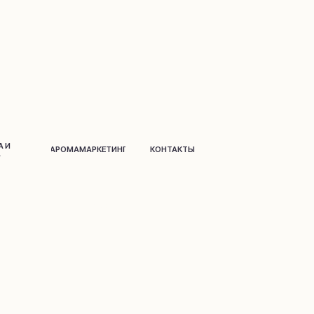
АРОМАМАРКЕТИНГ
КОНТАКТЫ
Д
о
м и дек
о
р
Парфюм
на распив