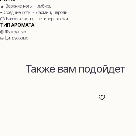
▲ Верхние ноты - имбирь
◓ Средние ноты - жасмин, нероли
◯ Базовые ноты - ветивер, элеми
ТИП АРОМАТА
◎ Фужерные
◎ Цитрусовые
Также вам подойдет