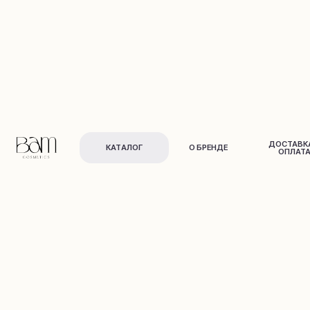
ДОСТАВКА И
КАТАЛОГ
О БРЕНДЕ
ОПЛАТА
Для лица
Для тела
и в
о
л
о
с