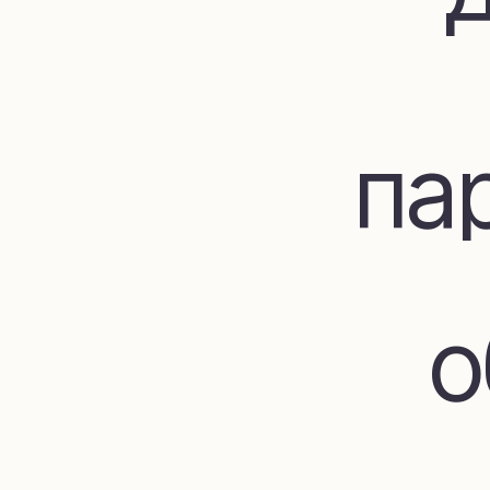
пар
об
до