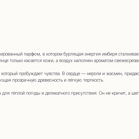
whatsapp
 (909) 954-
алансированный парфюм, в котором бурлящая энергия имбиря сталкив
нце только касается кожи, а воздух наполнен ароматом свежесрезан
который пробуждает чувства. В сердце — нероли и жасмин, придаю
яющая прозрачную древесность и лёгкую терпкость.
ен для тёплой погоды и деликатного присутствия. Он не кричит, а шеп