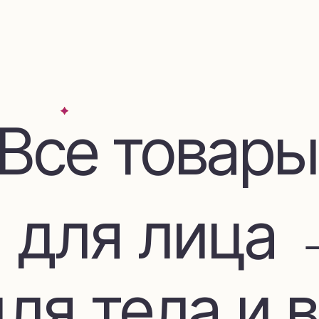
се товары
для лица →
я тела и во
дом и декор