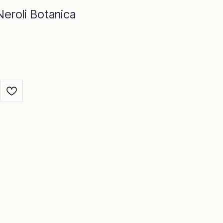
нг →
Neroli Botanica