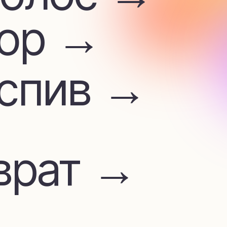
ив →
ат →
м
лата →