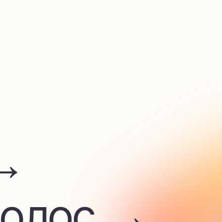
лос →
 →