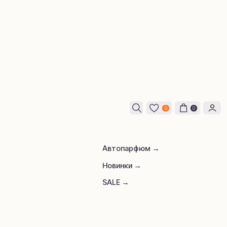
0
0
Автопарфюм →
Новинки →
SALE →