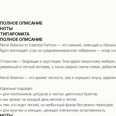
ПОЛНОЕ ОПИСАНИЕ
НОТЫ
ТИП АРОМАТА
+7
ПОЛНОЕ ОПИСАНИЕ
Neroli Botanica от Essential Parfums — это свежий, сияющий и сб
будто воплощает утро на средиземноморском побережье — когда сол
Открытие — бодрящее и хрустящее, благодаря пикантному имбирю, 
уверенный и теплый ветивер, а также редкая смола элеми, добавл
Neroli Botanica — это аромат легкости, ума и хорошего вкуса, идеал
Идеально подойдёт:
• для поклонников цитрусов и чистых цветочных букетов;
• как аромат на каждый день весной и летом;
• тем, кто ищет лёгкий, но необычный фужер без резких переходов;
• для мужчин и женщин, ценящих элегантную естественность.
НОТЫ