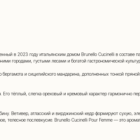
whatsapp
 (909) 954-
нный в 2023 году итальянским домом Brunello Cucinelli в составе п
ними городами, густыми лесами и богатой гастрономической культур
бергамота и сицилийского мандарина, дополненных тонкой пряной и
. Его тёплый, слегка ореховый и кремовый характер гармонично пе
бину. Ветивер, атласский и вирджинский кедр формируют сухую, э
ое, телесное послевкусие. Brunello Cucinelli Pour Femme — это аро