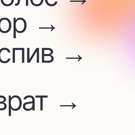
ив →
ат →
м
лата →