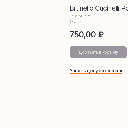
омамаркети
Brunello Cucinelli
Brunello Cucinelli
SKU:
750,00
₽
Добавить в корзину
Узнать цену за флакон
telegram