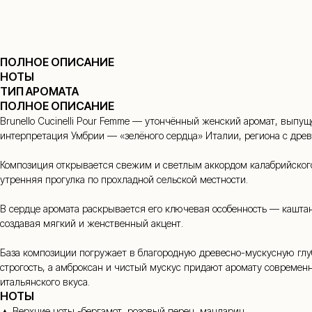
ПОЛНОЕ ОПИСАНИЕ
НОТЫ
ТИП АРОМАТА
+7
ПОЛНОЕ ОПИСАНИЕ
Brunello Cucinelli Pour Femme — утончённый женский аромат, выпуще
интерпретация Умбрии — «зелёного сердца» Италии, региона с древ
Композиция открывается свежим и светлым аккордом калабрийского 
утренняя прогулка по прохладной сельской местности.
В сердце аромата раскрывается его ключевая особенность — каштан
создавая мягкий и женственный акцент.
База композиции погружает в благородную древесно-мускусную глу
строгость, а амброксан и чистый мускус придают аромату современн
итальянского вкуса.
НОТЫ
▲ Верхние ноты -бергамот, розовый перец, мандарин