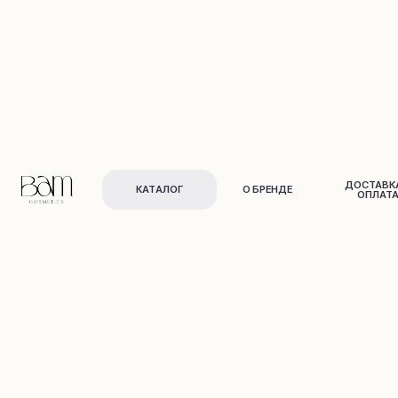
ДОСТАВКА И
КАТАЛОГ
О БРЕНДЕ
ОПЛАТА
Для лица
Для тела
и в
о
л
о
с