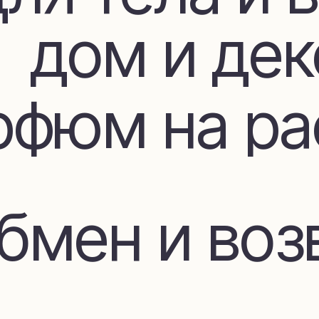
фюм на расп
мен и возвр
Покупателя
ставка и оп