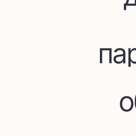
пар
об
до