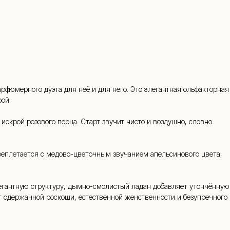
45-34
арфюмерного дуэта для неё и для него. Это элегантная ольфакторная
ой.
скрой розового перца. Старт звучит чисто и воздушно, словно
реплетается с медово-цветочным звучанием апельсинового цвета,
легантную структуру, дымно-смолистый ладан добавляет утончённую
мат сдержанной роскоши, естественной женственности и безупречного