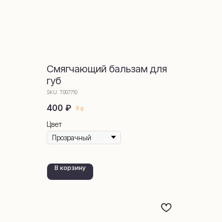
Смягчающий бальзам для
губ
SKU:
Т007710
₽
400
8 g
Цвет
В корзину