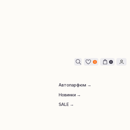
0
0
Автопарфюм →
Новинки →
SALE →