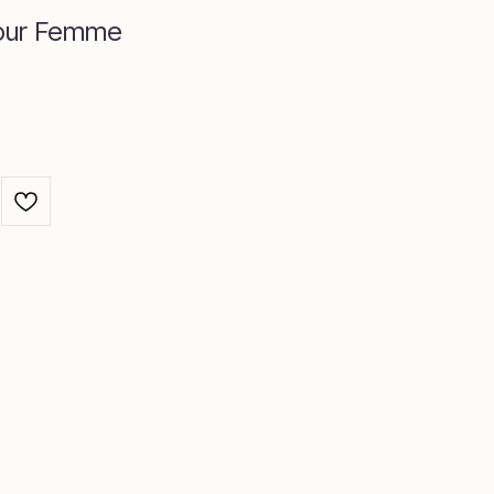
нг →
 Pour Femme