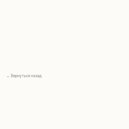
Перейти в раздел →
Перейти в раздел →
← Вернуться назад