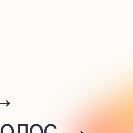
лос →
 →