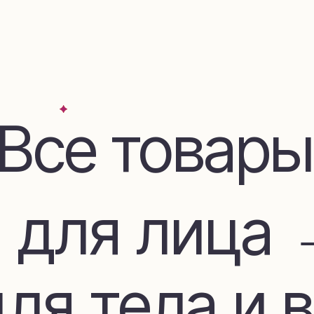
се товары
для лица →
я тела и во
дом и декор