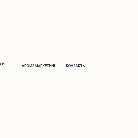
АРОМАМАРКЕТИНГ
КОНТАКТЫ
Д
о
м и дек
о
р
Парфюм
на распив