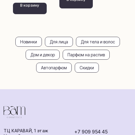
В корзину
Шампуни
Румспреи
Загар и защита
Автопарфюм
Для лица
Покупателям
Доставка и
Парфюм распив
оплата
Новинки
Для лица
Для тела и волос
Обмен и возврат
Аромамаркетинг
Сотрудничество
Дом и декор
Парфюм на распив
О бренде
Автопарфюм
Скидки
ИП Балаева Анна Михайловна
ИНН: 360801538284
ОГРНИП: 316503000052623
Публичная оферта
Политика
Разработка
конфиденциальности
сайта