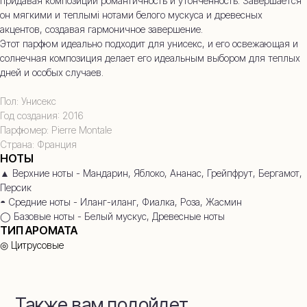
придавая композиции романтичность и утонченность. Завершается
он мягкими и теплымі нотами белого мускуса и древесных
акцентов, создавая гармоничное завершение.
Этот парфюм идеально подходит для унисекс, и его освежающая и
солнечная композиция делает его идеальным выбором для теплых
дней и особых случаев.
Пол: Унисекс
Год создания: 2016
Парфюмер: Pierre Montale
Страна: Франция
НОТЫ
▲ Верхние ноты - Мандарин, Яблоко, Ананас, Грейпфрут, Бергамот,
Персик
◓ Средние ноты - Иланг-иланг, Фиалка, Роза, Жасмин
◯ Базовые ноты - Белый мускус, Древесные ноты
ТИП АРОМАТА
◎ Цитрусовые
Также вам подойдет