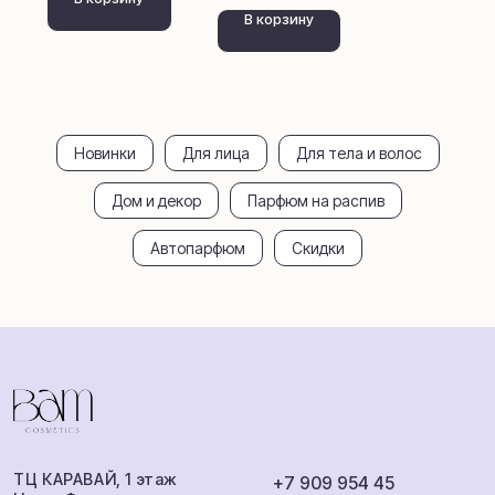
В корзину
Шампуни
Румспреи
Загар и защита
Автопарфюм
Для лица
Покупателям
Доставка и
Парфюм распив
оплата
Новинки
Для лица
Для тела и волос
Обмен и возврат
Аромамаркетинг
Сотрудничество
Дом и декор
Парфюм на распив
О бренде
Автопарфюм
Скидки
ИП Балаева Анна Михайловна
ИНН: 360801538284
ОГРНИП: 316503000052623
Публичная оферта
Политика
Разработка
конфиденциальности
сайта