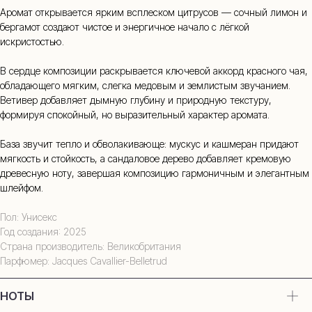
Аромат открывается ярким всплеском цитрусов — сочный лимон и
бергамот создают чистое и энергичное начало с лёгкой
искристостью.
В сердце композиции раскрывается ключевой аккорд красного чая,
обладающего мягким, слегка медовым и землистым звучанием.
Ветивер добавляет дымную глубину и природную текстуру,
формируя спокойный, но выразительный характер аромата.
База звучит тепло и обволакивающе: мускус и кашмеран придают
мягкость и стойкость, а сандаловое дерево добавляет кремовую
древесную ноту, завершая композицию гармоничным и элегантным
шлейфом.
Пол: Унисекс
Год создания: 2025
Страна производитель: Великобритания
Парфюмер: Jacques Cavallier-Belletrud
НОТЫ