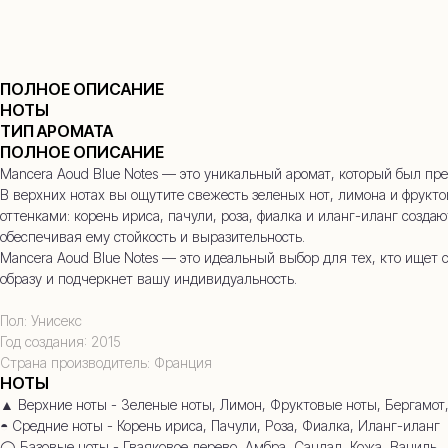
ПОЛНОЕ ОПИСАНИЕ
НОТЫ
ТИП АРОМАТА
+7
ПОЛНОЕ ОПИСАНИЕ
Mancera Aoud Blue Notes — это уникальный аромат, который был пре
В верхних нотах вы ощутите свежесть зеленых нот, лимона и фрук
оттенками: корень ириса, пачули, роза, фиалка и иланг-иланг созд
обеспечивая ему стойкость и выразительность.
Mancera Aoud Blue Notes — это идеальный выбор для тех, кто ище
образу и подчеркнет вашу индивидуальность.
Пол: Унисекс
Год создания: 2015
Страна производитель: Франция
НОТЫ
▲ Верхние ноты - Зеленые ноты, Лимон, Фруктовые ноты, Бергамот
◓ Средние ноты - Корень ириса, Пачули, Роза, Фиалка, Иланг-иланг
◯ Базовые ноты - Гваяковое дерево, Амбра, Сандал, Кожа, Ваниль