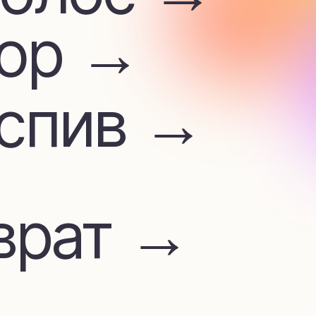
ив →
ат →
м
лата →