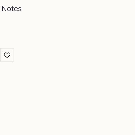
нг →
 Notes