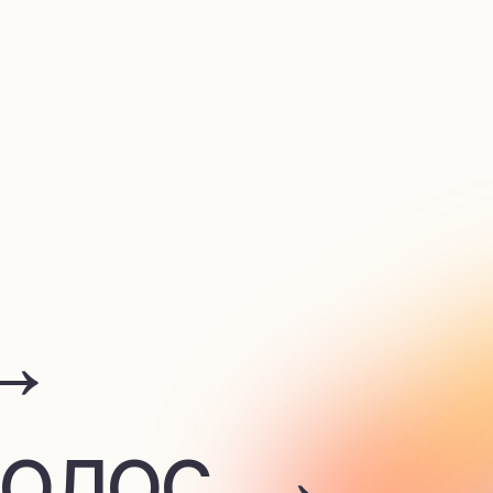
лос →
 →