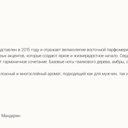
whatsapp
 (909) 954-
дставлен в 2015 году и отражает великолепие восточной парфюмерии
товых акцентов, которые создают яркое и жизнерадостное начало. 
ают гармоничное сочетание. Базовые ноты гваякового дерева, амбры,
т сложный и многослойный аромат, подходящий как для мужчин, так
, Мандарин