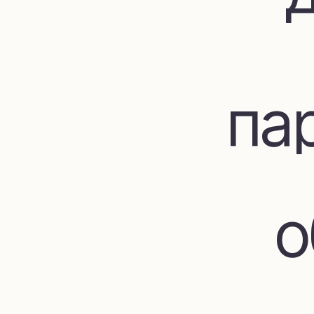
пар
об
до