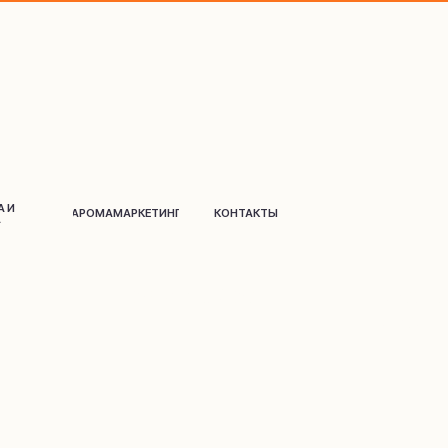
АРОМАМАРКЕТИНГ
КОНТАКТЫ
Д
о
м и дек
о
р
Парфюм
на распив