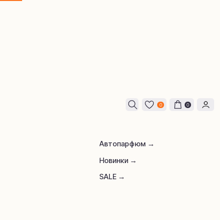
0
0
Автопарфюм →
Новинки →
SALE →