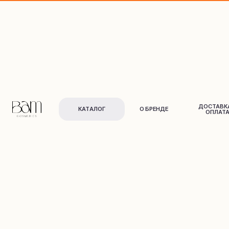
ДОСТАВКА И
КАТАЛОГ
О БРЕНДЕ
ОПЛАТА
Для лица
Для тела
и в
о
л
о
с