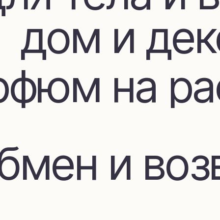
фюм на расп
мен и возвр
Покупателя
ставка и оп