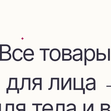
се товары
для лица →
я тела и во
дом и декор