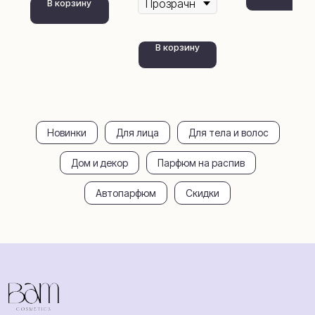
В корзину
Уход для волос
Свечи
Для ванны
Диффузоры
Шампуни
Румспреи
В корзину
Загар и защита
Автопарфюм
Для лица
Покупателям
Доставка и
Парфюм распив
оплата
Обмен и возврат
Новинки
Для лица
Для тела и волос
Аромамаркетинг
Сотрудничество
Дом и декор
Парфюм на распив
О бренде
ИП Балаева Анна Михайловна
Автопарфюм
Скидки
ИНН: 360801538284
ОГРНИП: 316503000052623
Публичная оферта
Политика
Разработка
конфиденциальности
сайта