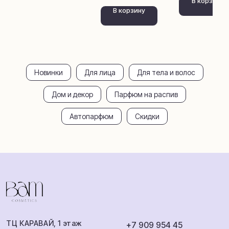
В корзину
Шампуни
Румспреи
В корзину
Загар и защита
Автопарфюм
Для лица
Покупателям
Доставка и
Парфюм распив
оплата
Новинки
Для лица
Для тела и волос
Обмен и возврат
Аромамаркетинг
Сотрудничество
Дом и декор
Парфюм на распив
О бренде
Автопарфюм
Скидки
ИП Балаева Анна Михайловна
ИНН: 360801538284
ОГРНИП: 316503000052623
Публичная оферта
Политика
Разработка
конфиденциальности
сайта