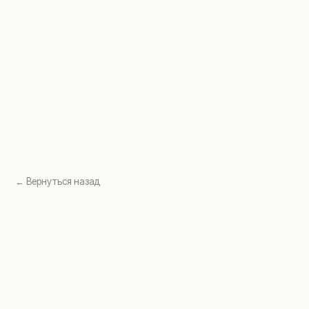
Перейти в раздел →
Перейти в раздел →
← Вернуться назад