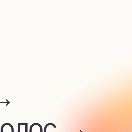
лос →
 →