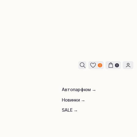
0
0
Автопарфюм →
Новинки →
SALE →