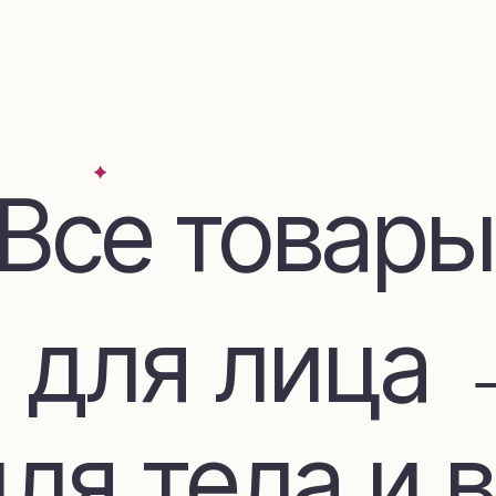
се товары
для лица →
я тела и во
дом и декор