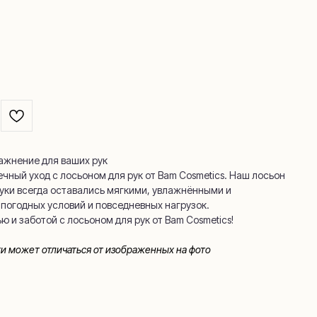
нг →
ажнение для ваших рук
чный уход с лосьоном для рук от Bam Cosmetics. Наш лосьон
руки всегда оставались мягкими, увлажнёнными и
погодных условий и повседневных нагрузок.
 и заботой с лосьоном для рук от Bam Cosmetics!
ки может отличаться от изображенных на фото