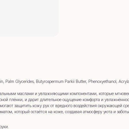
whatsapp
 (909) 954-
rin, Palm Glycerides, Butyrospermum Parkii Butter, Phenoxyethanol, Acryla
альными маслами и увлажняющими компонентами, которые мгновенн
рной плёнки, и дарит длительное ощущение комфорта и увлажнённос
могают защитить кожу рук от вредного воздействия окружающей сред
ом, который остаётся на коже, создавая атмосферу уюта и заботы
руки.