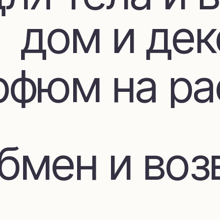
фюм на расп
мен и возвр
Покупателя
ставка и оп