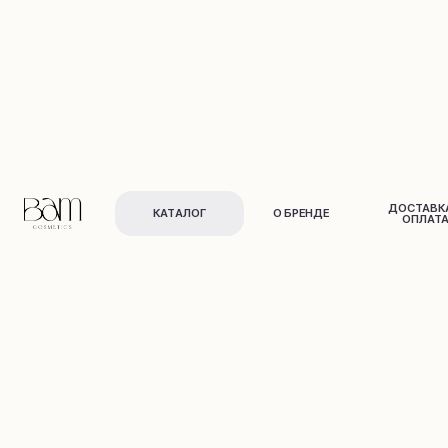
ДОСТАВКА И
КАТАЛОГ
О БРЕНДЕ
ОПЛАТА
Для лица
Для тела
и в
о
л
о
с