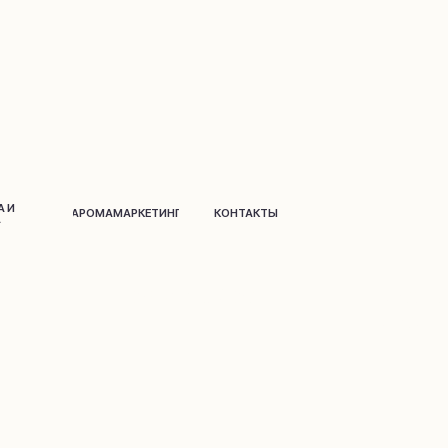
АРОМАМАРКЕТИНГ
КОНТАКТЫ
Д
о
м и дек
о
р
Парфюм
на распив