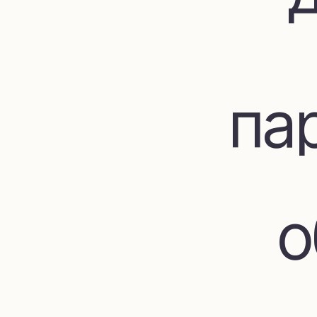
пар
об
до