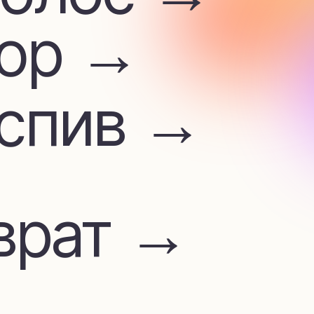
ив →
ат →
м
лата →